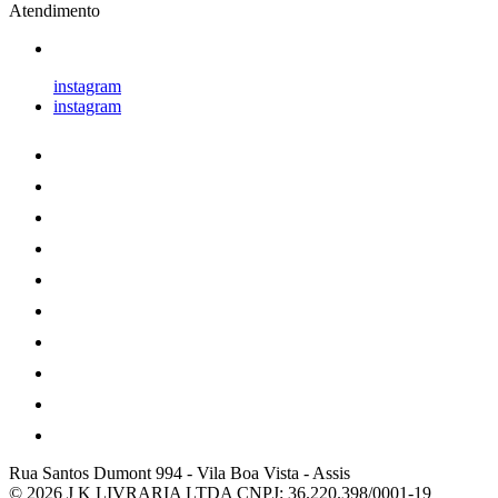
Atendimento
instagram
instagram
Rua Santos Dumont 994
-
Vila Boa Vista
-
Assis
© 2026 J K LIVRARIA LTDA
CNPJ: 36.220.398/0001-19