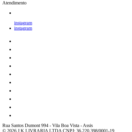
Atendimento
instagram
instagram
Rua Santos Dumont 994
-
Vila Boa Vista
-
Assis
© 2026 J K LIVRARIA LTDA
CNPJ: 36.220.398/0001-19