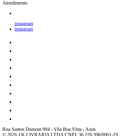
Atendimento
instagram
instagram
Rua Santos Dumont 994
-
Vila Boa Vista
-
Assis
© 2026 J K LIVRARIA LTDA
CNPJ: 36.220.398/0001-19