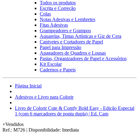
Todos os produtos
Escrita e Correção
Colas
Notas Adesivas e Lembretes
Fitas Adesivas
Grampeadores e Grampos
Aquarelas, Tintas Artísticas e Giz de Cera
Canivetes e Cortadores de Papel
Papel para Impressão
Apagadores de Quadros e Lousas
Pastas, Organizadores de Papel e Acessórios
Kit Escolar
Cadernos e Papeis
Página Inicial
Adesivos e Livro para Colorir
Livro de Colorir Cute & Comfy Bold Easy - Edição Especial
1 (com 6 marcadores de ponta dupla) | Ed. Cam
+Vendidos
Ref.:
M726
|
Disponibilidade:
Imediata