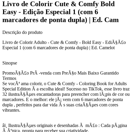
Livro de Colorir Cute & Comfy Bold
Easy - Edição Especial 1 (com 6
marcadores de ponta dupla) | Ed. Cam
Descrição do produto
Livro de Colorir Adulto - Cute & Comfy - Bold Easy - EdiÃ§Ã£o
Especial 1 (com 6 marcadores de ponta dupla) | Ed. Camelot
Sinopse
PromoÃ§Ã£o PrÃ -venda com PreÃ§o Mais Baixo Garantido
Termos
Se vocÃª ama colorir, o Cute & Comfy - Coloring Book for Adults
Special Edition Ã a escolha ideal! Sucesso no TikTok, esse livro traz
32 ilustraÃ§Ãµes encantadoras para preencher com lÃ¡pis de cor ou
marcadores. E o melhor: ele jÃ¡ vem com 6 marcadores de ponta
dupla , perfeitos para dar vida Ã s suas criaÃ§Ãµes com cores
vibrantes.
âï¸ IlustraÃ§Ãµes originais e desenhadas Ã mÃ£o : Cada pÃ¡gina
Ã Ãºnica, pronta para receber sua criatividade.