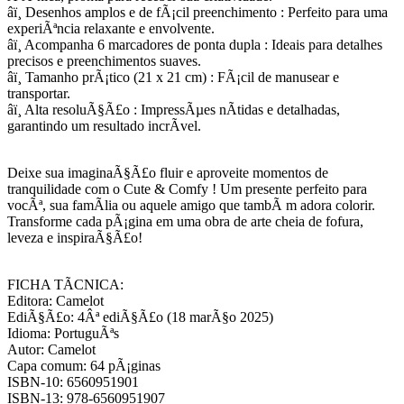
âï¸ Desenhos amplos e de fÃ¡cil preenchimento : Perfeito para uma
experiÃªncia relaxante e envolvente.
âï¸ Acompanha 6 marcadores de ponta dupla : Ideais para detalhes
precisos e preenchimentos suaves.
âï¸ Tamanho prÃ¡tico (21 x 21 cm) : FÃ¡cil de manusear e
transportar.
âï¸ Alta resoluÃ§Ã£o : ImpressÃµes nÃ­tidas e detalhadas,
garantindo um resultado incrÃ­vel.
Deixe sua imaginaÃ§Ã£o fluir e aproveite momentos de
tranquilidade com o Cute & Comfy ! Um presente perfeito para
vocÃª, sua famÃ­lia ou aquele amigo que tambÃ m adora colorir.
Transforme cada pÃ¡gina em uma obra de arte cheia de fofura,
leveza e inspiraÃ§Ã£o!
FICHA TÃCNICA:
Editora: Camelot
EdiÃ§Ã£o: 4Âª ediÃ§Ã£o (18 marÃ§o 2025)
Idioma: PortuguÃªs
Autor: Camelot
Capa comum: 64 pÃ¡ginas
ISBN-10: 6560951901
ISBN-13: 978-6560951907