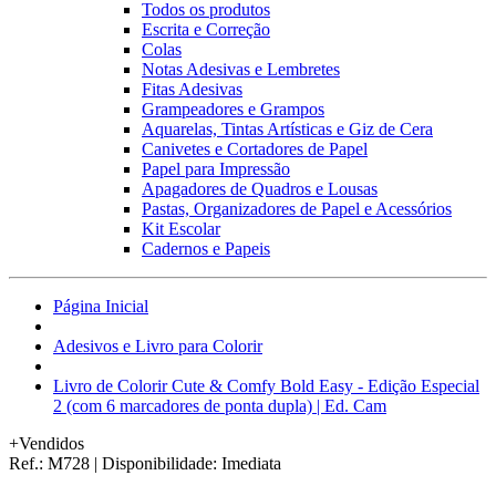
Todos os produtos
Escrita e Correção
Colas
Notas Adesivas e Lembretes
Fitas Adesivas
Grampeadores e Grampos
Aquarelas, Tintas Artísticas e Giz de Cera
Canivetes e Cortadores de Papel
Papel para Impressão
Apagadores de Quadros e Lousas
Pastas, Organizadores de Papel e Acessórios
Kit Escolar
Cadernos e Papeis
Página Inicial
Adesivos e Livro para Colorir
Livro de Colorir Cute & Comfy Bold Easy - Edição Especial
2 (com 6 marcadores de ponta dupla) | Ed. Cam
+Vendidos
Ref.:
M728
|
Disponibilidade:
Imediata